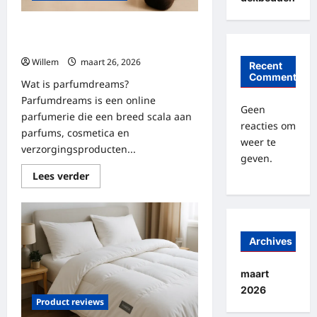
Ontdek parfumdreams: alles over
geuren, kwaliteit en aanbiedingen
Willem
maart 26, 2026
Recent
Comments
Wat is parfumdreams?
Parfumdreams is een online
Geen
parfumerie die een breed scala aan
reacties om
parfums, cosmetica en
weer te
verzorgingsproducten...
geven.
Lees
Lees verder
meer
over
Ontdek
parfumdreams:
alles
over
Archives
geuren,
kwaliteit
en
maart
aanbiedingen
2026
Product reviews