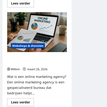
Lees
Lees verder
meer
over
Een
complete
review
van
de
handelsapp:
functies,
kosten
en
strategieën
Webshops & diensten
De kracht van online marketing:
effectieve strategieën voor groei
Willem
maart 26, 2026
Wat is een online marketing agency?
Een online marketing agency is een
gespecialiseerd bureau dat
bedrijven helpt...
Lees
Lees verder
meer