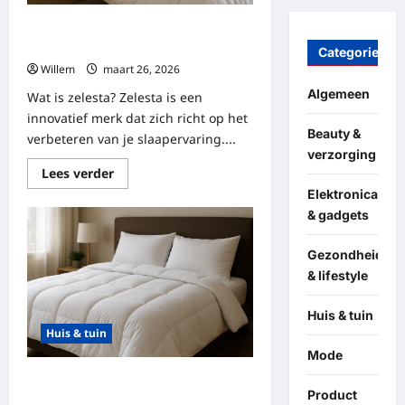
Alles over zelesta: van dekbedden
tot klantbeoordelingen
Categories
Willem
maart 26, 2026
Algemeen
Wat is zelesta? Zelesta is een
innovatief merk dat zich richt op het
Beauty &
verbeteren van je slaapervaring....
verzorging
Lees
Lees verder
meer
Elektronica
over
Alles
& gadgets
over
zelesta:
van
Gezondheid
dekbedden
tot
& lifestyle
klantbeoordelingen
Huis & tuin
Huis & tuin
Mode
Alles wat je moet weten over
Product
moderne dekbedden