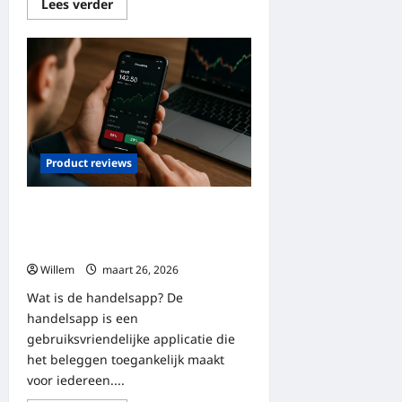
Lees
Lees verder
meer
over
Notino:
alles
over
producten,
aanbiedingen
en
strategieoptimalisatie
Product reviews
Een complete review van de
handelsapp: functies, kosten en
strategieën
Willem
maart 26, 2026
Wat is de handelsapp? De
handelsapp is een
gebruiksvriendelijke applicatie die
het beleggen toegankelijk maakt
voor iedereen....