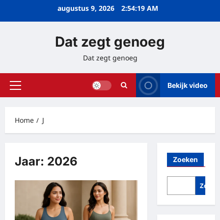
Ga
augustus 9, 2026
2:54:20 AM
naar
de
Dat zegt genoeg
inhoud
Dat zegt genoeg
Bekijk video
Primair
menu
Home
J
Jaar:
2026
Zoeken
Zoeke