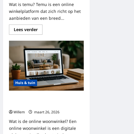
Wat is temu? Temu is een online
winkelplatform dat zich richt op het
aanbieden van een breed...
Lees
Lees verder
meer
over
Temu:
een
uitgebreide
review
van
producten
en
ervaringen
Huis & tuin
Alles wat je moet weten over online
woonwinkels
Willem
maart 26, 2026
Wat is de online woonwinkel? Een
online woonwinkel is een digitale