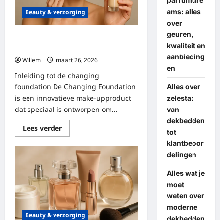
parfumdre
ams: alles
Beauty & verzorging
over
geuren,
Alles wat je moet weten over de
kwaliteit en
changing foundation
aanbieding
Willem
maart 26, 2026
en
Inleiding tot de changing
foundation De Changing Foundation
Alles over
is een innovatieve make-upproduct
zelesta:
dat speciaal is ontworpen om...
van
dekbedden
Lees
Lees verder
tot
meer
over
klantbeoor
Alles
delingen
wat
je
moet
Alles wat je
weten
over
moet
de
weten over
changing
foundation
moderne
Beauty & verzorging
dekbedden