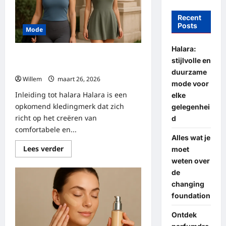
Recent
Posts
Mode
Halara:
Halara: stijlvolle en duurzame mode
stijlvolle en
voor elke gelegenheid
duurzame
Willem
maart 26, 2026
mode voor
Inleiding tot halara Halara is een
elke
opkomend kledingmerk dat zich
gelegenhei
richt op het creëren van
d
comfortabele en...
Alles wat je
Lees
Lees verder
moet
meer
weten over
over
Halara:
de
stijlvolle
en
changing
duurzame
foundation
mode
voor
elke
Ontdek
gelegenheid