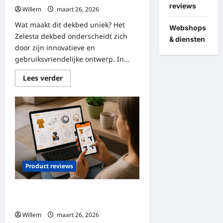
reviews
Willem
maart 26, 2026
Wat maakt dit dekbed uniek? Het
Webshops
Zelesta dekbed onderscheidt zich
& diensten
door zijn innovatieve en
gebruiksvriendelijke ontwerp. In...
Lees
Lees verder
meer
over
Alles
wat
je
moet
weten
over
moderne
dekbedden
Product reviews
Temu: een uitgebreide review van
producten en ervaringen
Willem
maart 26, 2026