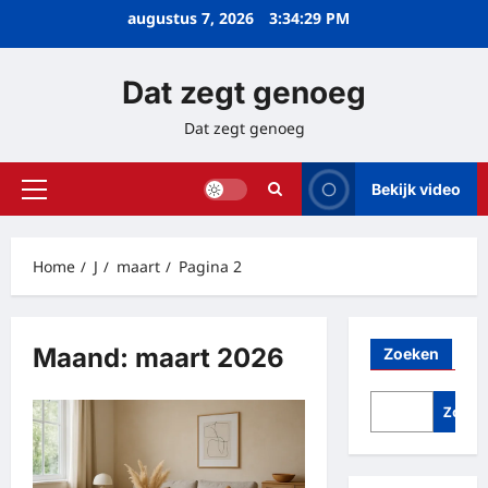
Ga
augustus 7, 2026
3:34:30 PM
naar
de
Dat zegt genoeg
inhoud
Dat zegt genoeg
Bekijk video
Primair
menu
Home
J
maart
Pagina 2
Maand:
maart 2026
Zoeken
Zoeke