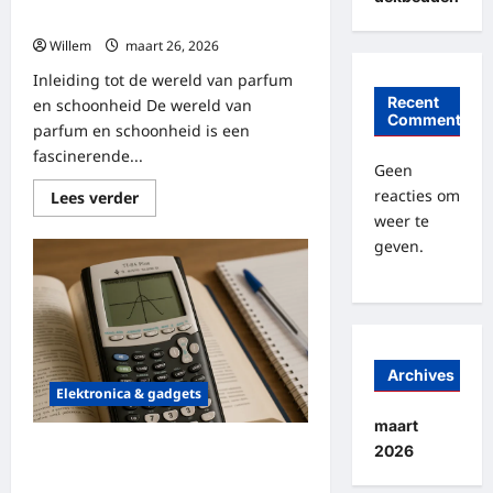
schoonheid
Willem
maart 26, 2026
Inleiding tot de wereld van parfum
Recent
en schoonheid De wereld van
Comments
parfum en schoonheid is een
fascinerende...
Geen
reacties om
Lees
Lees verder
meer
weer te
over
Ontdek
geven.
de
wereld
van
parfum
en
schoonheid
Archives
Elektronica & gadgets
maart
Alles wat je moet weten over de ti-
2026
84 plus rekenmachine