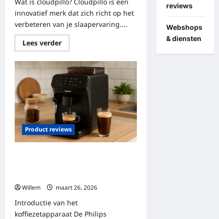
Wat is cloudpillo? Cloudpillo is een
reviews
innovatief merk dat zich richt op het
verbeteren van je slaapervaring....
Webshops
& diensten
Lees
Lees verder
meer
over
Cloudpillo:
van
producten
tot
slaapkwaliteit
Product reviews
Philips baristina: het perfecte
koffiezetapparaat voor elke
koffieliefhebber
Willem
maart 26, 2026
Introductie van het
koffiezetapparaat De Philips