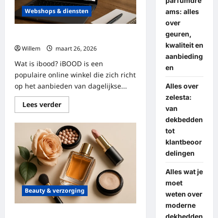
parfumdre
toekomstplannen
Webshops & diensten
ams: alles
over
geuren,
Alles wat je moet weten over ibood
kwaliteit en
Willem
maart 26, 2026
aanbieding
Wat is ibood? iBOOD is een
en
populaire online winkel die zich richt
op het aanbieden van dagelijkse...
Alles over
zelesta:
Lees
Lees verder
van
meer
over
dekbedden
Alles
tot
wat
je
klantbeoor
moet
weten
delingen
over
ibood
Alles wat je
moet
Beauty & verzorging
weten over
moderne
Ontdek de wereld van parfum en
dekbedden