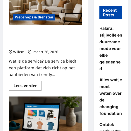
Recent
Posts
Webshops & diensten
Halara:
Een uitgebreide review van de
stijlvolle en
service: van ervaringen tot
duurzame
toekomstplannen
mode voor
Willem
maart 26, 2026
elke
Wat is de service? De service biedt
gelegenhei
een platform dat zich richt op het
d
aanbieden van trendy...
Alles wat je
Lees
Lees verder
moet
meer
weten over
over
Een
de
uitgebreide
review
changing
van
foundation
de
service:
van
Ontdek
ervaringen
tot