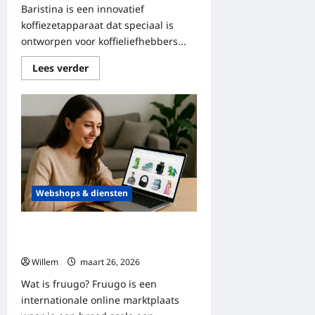
Baristina is een innovatief
koffiezetapparaat dat speciaal is
ontworpen voor koffieliefhebbers...
Lees
Lees verder
meer
over
Philips
baristina:
het
perfecte
koffiezetapparaat
voor
elke
koffieliefhebber
Webshops & diensten
Alles over fruugo: van aanbod tot
klantbeleving
Willem
maart 26, 2026
Wat is fruugo? Fruugo is een
internationale online marktplaats