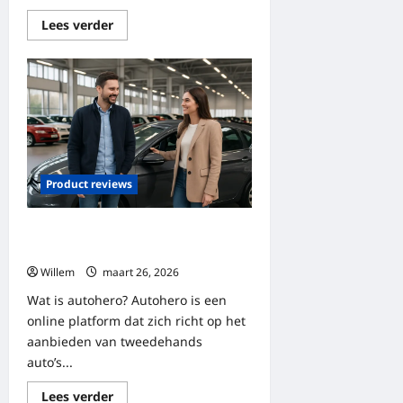
Lees
Lees verder
meer
over
Een
avontuur
in
de
wereld
van
tovenaars
en
heksen
Product reviews
Alles wat je moet weten over
autohero
Willem
maart 26, 2026
Wat is autohero? Autohero is een
online platform dat zich richt op het
aanbieden van tweedehands
auto’s...
Lees
Lees verder