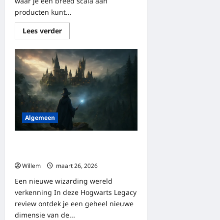
waar je een breed scala aan
producten kunt...
Lees
Lees verder
meer
over
Alles
over
fruugo:
van
aanbod
tot
klantbeleving
Algemeen
Een avontuur in de wereld van
tovenaars en heksen
Willem
maart 26, 2026
Een nieuwe wizarding wereld
verkenning In deze Hogwarts Legacy
review ontdek je een geheel nieuwe
dimensie van de...