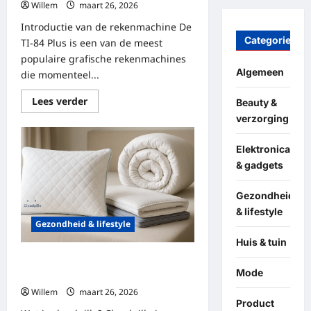
Willem
maart 26, 2026
Introductie van de rekenmachine De
Categories
TI-84 Plus is een van de meest
populaire grafische rekenmachines
Algemeen
die momenteel...
Lees
Lees verder
Beauty &
meer
verzorging
over
Alles
wat
je
Elektronica
moet
& gadgets
weten
over
de
Gezondheid
ti-
84
& lifestyle
plus
Gezondheid & lifestyle
rekenmachine
Huis & tuin
Cloudpillo: van producten tot
Mode
slaapkwaliteit
Willem
maart 26, 2026
Product