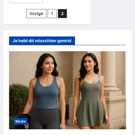
meer
over
Alles
Berichten
Vorige
1
2
wat
je
paginering
moet
weten
over
autohero
Je hebt dit misschien gemist
Mode